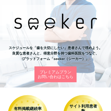
スケジュールを
「歯を大切にしたい」患者さんで
埋めよう。
良質な患者さんと、得意分野を持つ歯科医院をつなぐ、
プラットフォーム「seeker（シーカー）」
プレミアムプラン
お問い合わはこちら
サイト利用患者
有料掲載継続率
数