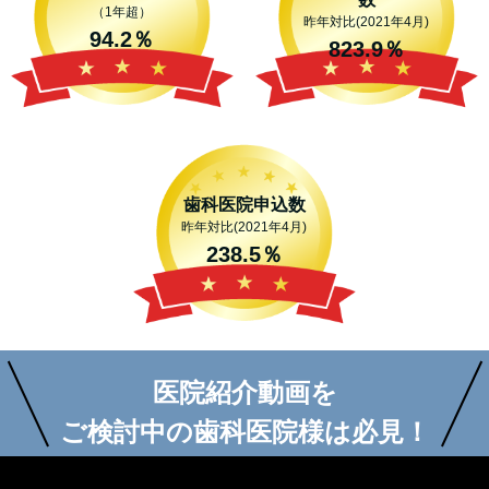
（1年超）
昨年対比
(2021年4月)
94.2％
823.9％
歯科医院申込数
昨年対比(2021年4月)
238.5％
医院紹介動画を
ご検討中の歯科医院様は必見！